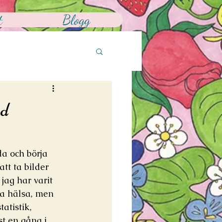
t
Blogg
ed
da och börja 
tt ta bilder 
jag har varit 
la hälsa, men 
atistik, 
t en gång i 