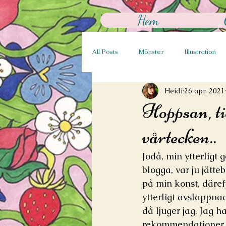
Hem
All Posts
Mönster
Illustration
Heidi
26 apr. 2021
Hoppsan, tid
vårtecken..
Jodå, min ytterligt 
blogga, var ju jätte
på min konst, däreft
ytterligt avslappnad
då ljuger jag. Jag ha
rekommendationer oc