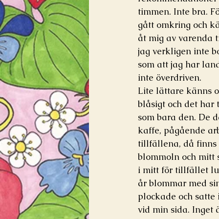
timmen. Inte bra. F
gått omkring och kä
åt mig av varenda 
jag verkligen inte 
som att jag har lan
inte överdriven. 
Lite lättare känns o
blåsigt och det har
som bara den. De dag
kaffe, pågående ar
tillfällena, då finns
blommoln och mitt 
i mitt för tillfället
år blommar med sina
plockade och satte 
vid min sida. Inget