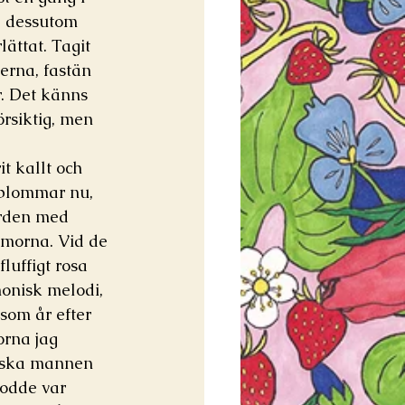
g dessutom 
ättat. Tagit 
erna, fastän 
r. Det känns 
rsiktig, men 
t kallt och 
 blommar nu, 
ården med 
mmorna. Vid de 
fluffigt rosa 
onisk melodi, 
 som år efter 
orna jag 
tiska mannen 
rodde var 