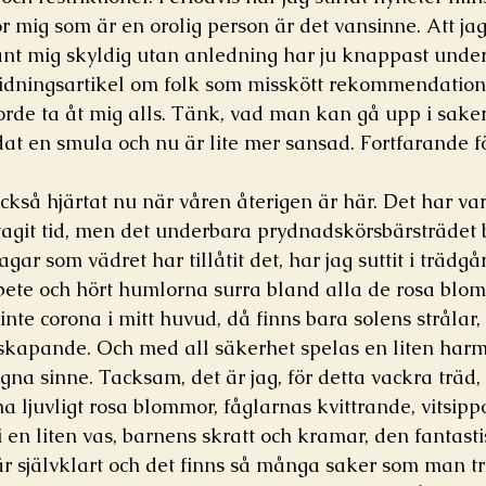
ör mig som är en orolig person är det vansinne. Att ja
nt mig skyldig utan anledning har ju knappast underl
tidningsartikel om folk som misskött rekommendation
borde ta åt mig alls. Tänk, vad man kan gå upp i sake
dat en smula och nu är lite mer sansad. Fortfarande fö
ckså hjärtat nu när våren återigen är här. Det har vari
 tagit tid, men det underbara prydnadskörsbärsträdet
ar som vädret har tillåtit det, har jag suttit i trädg
bete och hört humlorna surra bland alla de rosa blo
 inte corona i mitt huvud, då finns bara solens strålar, 
skapande. Och med all säkerhet spelas en liten harm
 lugna sinne. Tacksam, det är jag, för detta vackra träd,
 ljuvligt rosa blommor, fåglarnas kvittrande, vitsipp
i en liten vas, barnens skratt och kramar, den fantas
 är självklart och det finns så många saker som man t