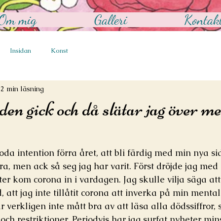
Om mig
Galleri
Kontak
Insidan
Konst
2 min läsning
en gick och då slätar jag över m
goda intention förra året, att bli färdig med min nya si
bra, men ack så seg jag har varit. Först dröjde jag med a
er kom corona in i vardagen. Jag skulle vilja säga att 
, att jag inte tillåtit corona att inverka på min menta
r verkligen inte mått bra av att läsa alla dödssiffror, st
h restriktioner. Periodvis har jag surfat nyheter mins