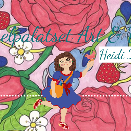
gelpalatset Art &
Heidi 