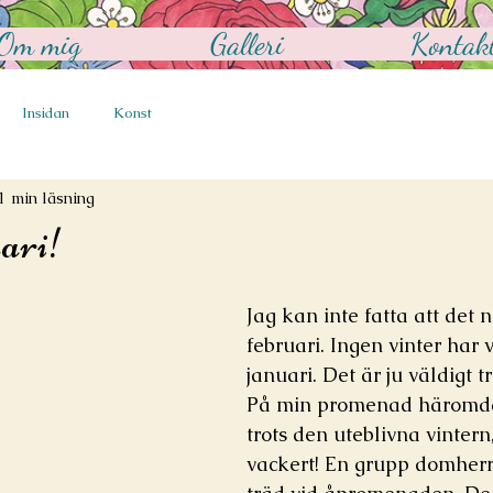
Om mig
Galleri
Kontak
Insidan
Konst
1 min läsning
ari!
Jag kan inte fatta att det 
februari. Ingen vinter har vi 
januari. Det är ju väldigt t
På min promenad häromda
trots den uteblivna vintern,
vackert! En grupp domherrar