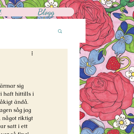
t
Blogg
närmar sig 
haft hittills i 
råkigt ändå. 
gen såg jag 
 något riktigt 
 satt i ett 