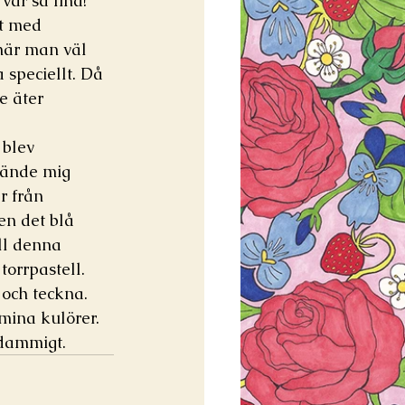
ar så fina! 
gt med 
när man väl 
 speciellt. Då 
e äter 
blev 
vände mig 
r från 
en det blå 
ll denna 
orrpastell. 
och teckna. 
 mina kulörer. 
 dammigt. 