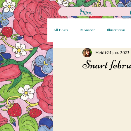
Hem
All Posts
Mönster
Illustration
Heidi
24 jan. 2023
Snart febru