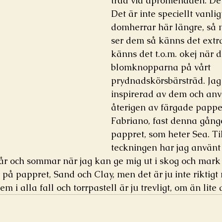
träd vid åpromenaden. De v
Det är inte speciellt vanli
domherrar här längre, så 
ser dem så känns det extra
känns det t.o.m. okej när d
blomknopparna på vårt 
prydnadskörsbärsträd. Jag 
inspirerad av dem och an
återigen av färgade pappe
Fabriano, fast denna gång
pappret, som heter Sea. Ti
teckningen har jag använt t
år och sommar när jag kan ge mig ut i skog och mark 
r på pappret, Sand och Clay, men det är ju inte riktigt
m i alla fall och torrpastell är ju trevligt, om än lite