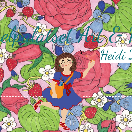
gelpalatset Art &
Heidi 